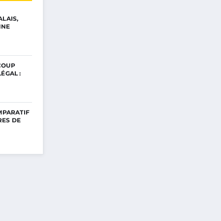
ALAIS,
NNE
COUP
ÉGAL :
OMPARATIF
RES DE