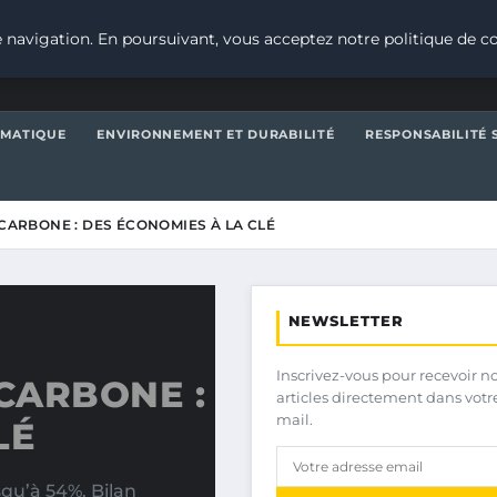
 navigation. En poursuivant, vous acceptez notre politique de co
IMATIQUE
ENVIRONNEMENT ET DURABILITÉ
RESPONSABILITÉ 
 CARBONE : DES ÉCONOMIES À LA CLÉ
NEWSLETTER
Inscrivez-vous pour recevoir n
 CARBONE :
articles directement dans votr
mail.
LÉ
qu’à 54%. Bilan