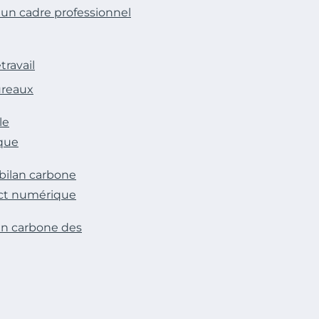
 un cadre professionnel
travail
ureaux
le
que
 bilan carbone
act numérique
ilan carbone des