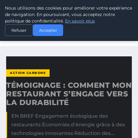
Nous utilisons des cookies pour améliorer votre expérience
CLIMATE RESPONSE BLOG
de navigation. En poursuivant, vous acceptez notre
politique de confidentialité.
En savoir plus
ACCUEIL
ACTION CARBONE
Refuser
Accepter
TÉMOIGNAGE : COMMENT MON RESTAURANT S’ENGAGE
VERS LA…
ACTION CARBONE
TÉMOIGNAGE : COMMENT MON
RESTAURANT S’ENGAGE VERS
LA DURABILITÉ
EN BREF Engagement écologique des
restaurants Économies d’énergie grâce à des
technologies innovantes Réduction des…