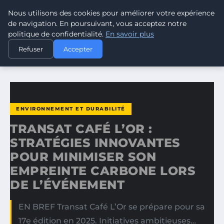
Nous utilisons des cookies pour améliorer votre expérience
CLIMATE RESPONSE BLOG
de navigation. En poursuivant, vous acceptez notre
politique de confidentialité.
En savoir plus
ACCUEIL
ENVIRONNEMENT ET DURABILITÉ
Refuser
Accepter
TRANSAT CAFÉ L’OR : STRATÉGIES INNOVANTES POUR…
ENVIRONNEMENT ET DURABILITÉ
TRANSAT CAFÉ L’OR :
STRATÉGIES INNOVANTES
POUR MINIMISER SON
EMPREINTE CARBONE LORS
DE L’ÉVÉNEMENT
EN BREF Transat Café L’Or se prépare pour sa
17e édition en 2025. Initiatives ambitieuses…