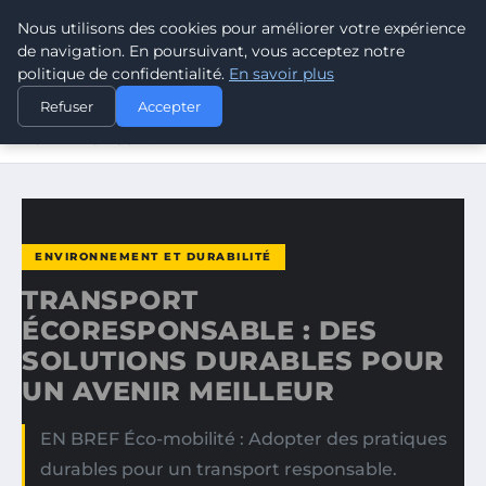
Nous utilisons des cookies pour améliorer votre expérience
CLIMATE RESPONSE BLOG
de navigation. En poursuivant, vous acceptez notre
politique de confidentialité.
En savoir plus
ACCUEIL
ENVIRONNEMENT ET DURABILITÉ
Refuser
Accepter
TRANSPORT ÉCORESPONSABLE : DES SOLUTIONS
DURABLES POUR…
ENVIRONNEMENT ET DURABILITÉ
TRANSPORT
ÉCORESPONSABLE : DES
SOLUTIONS DURABLES POUR
UN AVENIR MEILLEUR
EN BREF Éco-mobilité : Adopter des pratiques
durables pour un transport responsable.