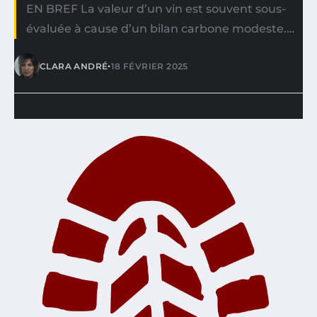
EN BREF La valeur d’un vin est souvent sous-
évaluée à cause d’un bilan carbone modeste.…
•
CLARA ANDRÉ
18 FÉVRIER 2025