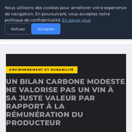
Nous utilisons des cookies pour améliorer votre expérience
CLIMATE RESPONSE BLOG
de navigation. En poursuivant, vous acceptez notre
politique de confidentialité.
En savoir plus
ACCUEIL
ENVIRONNEMENT ET DURABILITÉ
Refuser
Accepter
UN BILAN CARBONE MODESTE NE VALORISE PAS UN VIN À
SA…
ENVIRONNEMENT ET DURABILITÉ
UN BILAN CARBONE MODESTE
NE VALORISE PAS UN VIN À
SA JUSTE VALEUR PAR
RAPPORT À LA
RÉMUNÉRATION DU
PRODUCTEUR