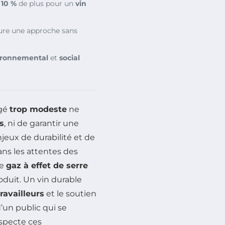
à
10 %
de plus pour un
vin
ure une approche sans
ironnemental
et
social
gé
trop modeste
ne
s
, ni de garantir une
jeux de durabilité et de
ans les attentes des
de
gaz à effet de serre
roduit. Un vin durable
travailleurs
et le soutien
d’un public qui se
specte ces