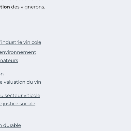
tion
des vignerons.
industrie vinicole
l’environnement
mmateurs
on
la valuation du vin
 secteur viticole
justice sociale
in durable