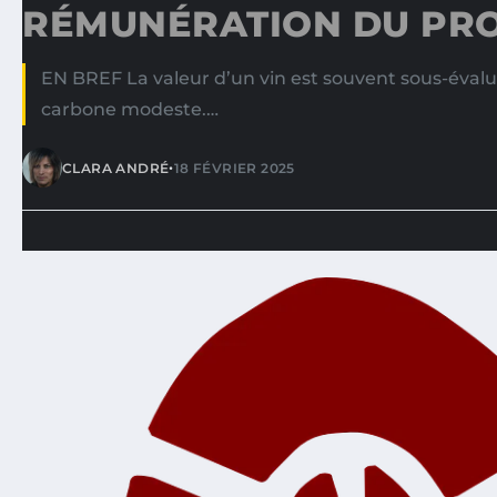
RÉMUNÉRATION DU PR
EN BREF La valeur d’un vin est souvent sous-évalu
carbone modeste.…
•
CLARA ANDRÉ
18 FÉVRIER 2025