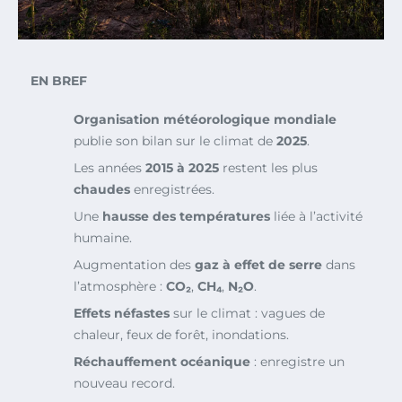
EN BREF
Organisation météorologique mondiale
publie son bilan sur le climat de
2025
.
Les années
2015 à 2025
restent les plus
chaudes
enregistrées.
Une
hausse des températures
liée à l’activité
humaine.
Augmentation des
gaz à effet de serre
dans
l’atmosphère :
CO₂
,
CH₄
,
N₂O
.
Effets néfastes
sur le climat : vagues de
chaleur, feux de forêt, inondations.
Réchauffement océanique
: enregistre un
nouveau record.