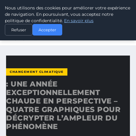
Nous utilisons des cookies pour améliorer votre expérience
CLIMATE RESPONSE BLOG
de navigation. En poursuivant, vous acceptez notre
politique de confidentialité.
En savoir plus
ACCUEIL
CHANGEMENT CLIMATIQUE
Refuser
Accepter
: UNE ANNÉE EXCEPTIONNELLEMENT CHAUDE EN
PERSPECTIVE…
CHANGEMENT CLIMATIQUE
: UNE ANNÉE
EXCEPTIONNELLEMENT
CHAUDE EN PERSPECTIVE –
QUATRE GRAPHIQUES POUR
DÉCRYPTER L’AMPLEUR DU
PHÉNOMÈNE