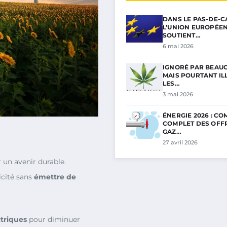
DANS LE PAS-DE-C
L’UNION EUROPÉE
SOUTIENT…
6 mai 2026
IGNORÉ PAR BEAU
MAIS POURTANT ILL
LES…
3 mai 2026
ÉNERGIE 2026 : C
COMPLET DES OFF
GAZ…
27 avril 2026
 un avenir durable.
icité sans
émettre de
ctriques
pour diminuer