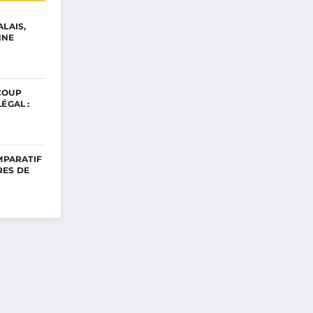
ALAIS,
NNE
COUP
ÉGAL :
OMPARATIF
RES DE