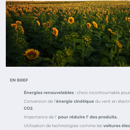
EN BREF
Énergies renouvelables
: choix incontournable pour
Conversion de l’
énergie cinétique
du vent en électr
CO2
.
Importance de l’
pour réduire l’
des produits.
Utilisation de technologies comme les
voitures éle