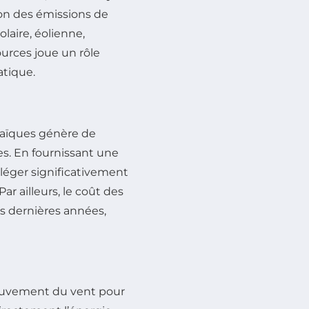
ion des émissions de
laire, éolienne,
urces joue un rôle
atique.
aïques génère de
les. En fournissant une
lléger significativement
r ailleurs, le coût des
es dernières années,
ouvement du vent pour