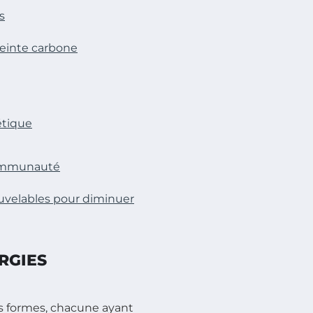
s
reinte carbone
étique
communauté
ouvelables pour diminuer
RGIES
s formes, chacune ayant