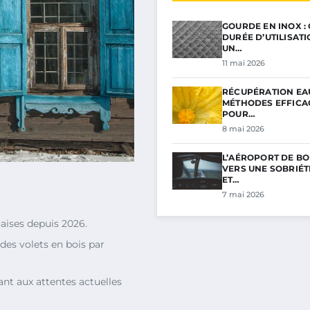
GOURDE EN INOX :
DURÉE D’UTILISAT
UN…
11 mai 2026
RÉCUPÉRATION EAU
MÉTHODES EFFICA
POUR…
8 mai 2026
L’AÉROPORT DE BO
VERS UNE SOBRIÉ
ET…
7 mai 2026
çaises depuis 2026.
des volets en bois par
nt aux attentes actuelles