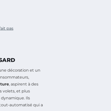
fait pas
ASARD
une décoration et un
consommateurs,
iture
, aspirent à des
 volets, et plus
e dynamique. Ils
 tout-automatisé qui a