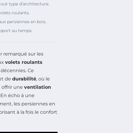
tout type d’architecture.
olets roulants.
x persiennes en bois.
pport au temps.
r remarqué sur les
aux
volets roulants
décennies. Ce
et de
durabilité
, où le
 offrir une
ventilation
 En écho à une
ent, les persiennes en
isant à la fois le confort