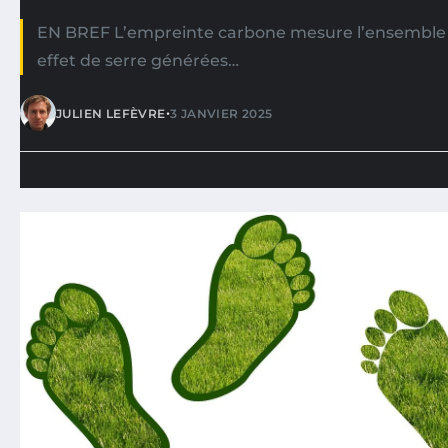
EN BREF L’empreinte carbone mesure l’ensemble 
effet de serre générées…
•
JULIEN LEFÈVRE
3 JANVIER 2025