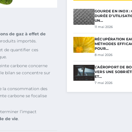
GOURDE EN INOX :
DURÉE D’UTILISAT
UN…
11 mai 2026
ons de gaz à effet de
RÉCUPÉRATION EAU
 produits importés.
MÉTHODES EFFICA
POUR…
t de quantifier ces
8 mai 2026
que.
reinte carbone concerne
L’AÉROPORT DE BO
VERS UNE SOBRIÉ
 le bilan se concentre sur
ET…
7 mai 2026
ue la consommation des
inte carbone se focalise
éterminer l’impact
e de vie
.