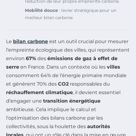
réduction de leur propre empreinte carbone.
Mobilité douce
: levier stratégique pour un
meilleur bilan carbone.
Le
bilan carbone
est un outil crucial pour mesurer
l’empreinte écologique des villes, qui représentent
environ
67%
des
émissions de gaz à effet de
serre
en France. Dans un contexte où les
villes
consomment 64% de l’énergie primaire mondiale
et génèrent 70% des
CO2
responsables du
réchauffement climatique
, il devient essentiel
d’engager une
transition énergétique
ambitieuse. Cela implique le calcul et
l’optimisation des bilans carbone par les
collectivités, sous la houlette des
autorités
locales
, qui ont un rôle clé dans la mise en œuvre