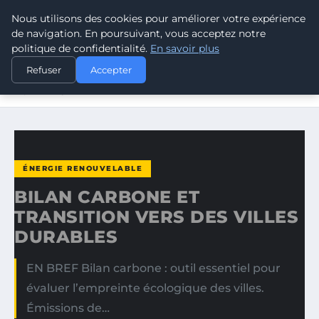
Nous utilisons des cookies pour améliorer votre expérience
CLIMATE RESPONSE BLOG
de navigation. En poursuivant, vous acceptez notre
politique de confidentialité.
En savoir plus
ACCUEIL
ÉNERGIE RENOUVELABLE
Refuser
Accepter
BILAN CARBONE ET TRANSITION VERS DES VILLES
DURABLES
ÉNERGIE RENOUVELABLE
BILAN CARBONE ET
TRANSITION VERS DES VILLES
DURABLES
EN BREF Bilan carbone : outil essentiel pour
évaluer l’empreinte écologique des villes.
Émissions de…