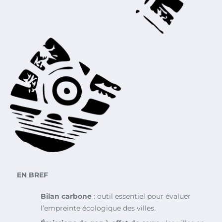
EN BREF
Bilan carbone
: outil essentiel pour évaluer
l’empreinte écologique des villes.