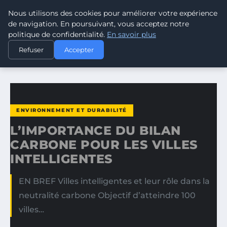
Nous utilisons des cookies pour améliorer votre expérience
CLIMATE RESPONSE BLOG
de navigation. En poursuivant, vous acceptez notre
politique de confidentialité.
En savoir plus
ACCUEIL
ENVIRONNEMENT ET DURABILITÉ
Refuser
Accepter
L’IMPORTANCE DU BILAN CARBONE POUR LES VILLES…
ENVIRONNEMENT ET DURABILITÉ
L’IMPORTANCE DU BILAN
CARBONE POUR LES VILLES
INTELLIGENTES
EN BREF Villes intelligentes et leur rôle dans la
neutralité carbone Objectif d’atteindre 100
villes…