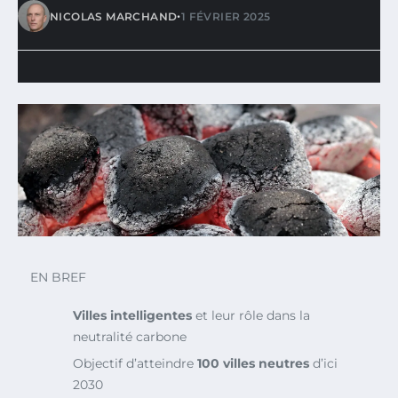
•
NICOLAS MARCHAND
1 FÉVRIER 2025
EN BREF
Villes intelligentes
et leur rôle dans la
neutralité carbone
Objectif d’atteindre
100 villes neutres
d’ici
2030