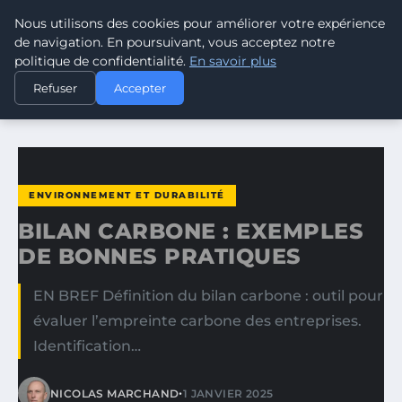
Nous utilisons des cookies pour améliorer votre expérience
CLIMATE RESPONSE BLOG
de navigation. En poursuivant, vous acceptez notre
politique de confidentialité.
En savoir plus
ACCUEIL
ENVIRONNEMENT ET DURABILITÉ
Refuser
Accepter
BILAN CARBONE : EXEMPLES DE BONNES PRATIQUES
ENVIRONNEMENT ET DURABILITÉ
BILAN CARBONE : EXEMPLES
DE BONNES PRATIQUES
EN BREF Définition du bilan carbone : outil pour
évaluer l’empreinte carbone des entreprises.
Identification…
•
NICOLAS MARCHAND
1 JANVIER 2025