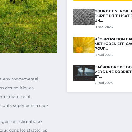
GOURDE EN INOX :
DURÉE D’UTILISAT
UN…
11 mai 2026
RÉCUPÉRATION EAU
MÉTHODES EFFICA
POUR…
8 mai 2026
L’AÉROPORT DE BO
VERS UNE SOBRIÉ
ET…
ct environnemental.
7 mai 2026
ion des politiques.
 immédiatement.
 coûts supérieurs à ceux
hangement climatique.
aux dans les stratégies