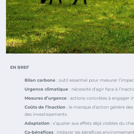
EN BREF
Bilan carbone
: outil essentiel pour mesurer l’impa
Urgence climatique
: nécessité d’agir face à l’inact
Mesures d’urgence
: actions concrètes à engager
Coûts de l’inaction
: le manque d’action génère des
des investissements.
Adaptation
: s’ajuster aux effets déjà visibles du c
Co-bénéfices
: intégrer les bénéfices environnement