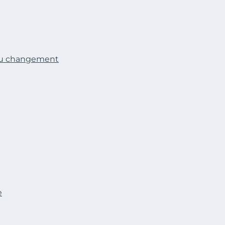
 au changement
e