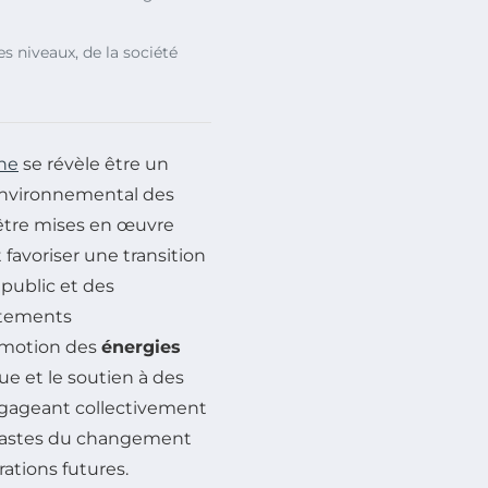
es niveaux, de la société
one
se révèle être un
 environnemental des
être mises en œuvre
 favoriser une transition
 public et des
rtements
romotion des
énergies
que et le soutien à des
ngageant collectivement
 néfastes du changement
rations futures.