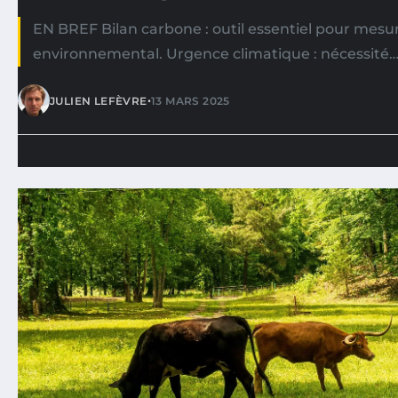
EN BREF Bilan carbone : outil essentiel pour mesur
environnemental. Urgence climatique : nécessité
•
JULIEN LEFÈVRE
13 MARS 2025