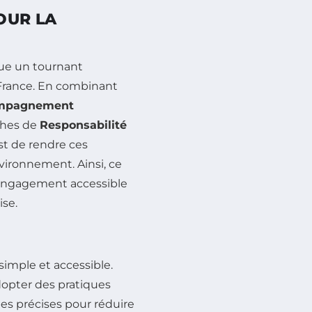
OUR LA
tue un tournant
 France. En combinant
mpagnement
ches de
Responsabilité
est de rendre ces
vironnement. Ainsi, ce
d’engagement accessible
ise.
simple et accessible.
dopter des pratiques
pes précises pour réduire