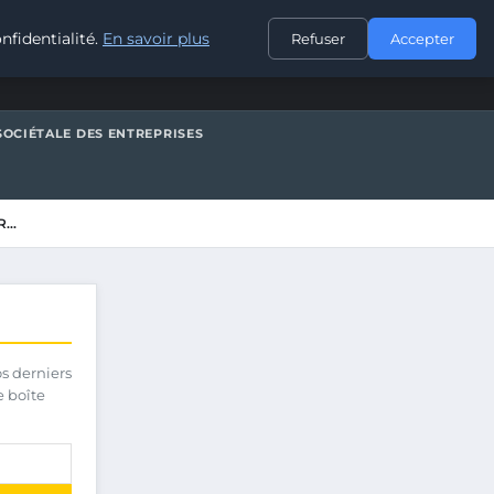
CONTACT
nfidentialité.
En savoir plus
Refuser
Accepter
SOCIÉTALE DES ENTREPRISES
R…
os derniers
e boîte