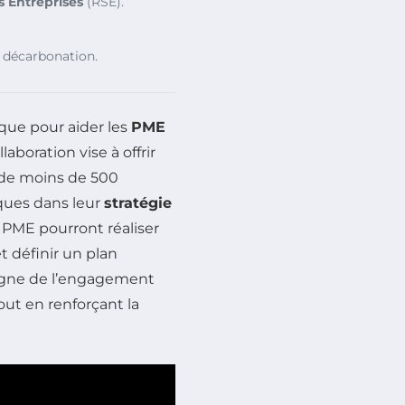
s Entreprises
(RSE).
a décarbonation.
ique pour aider les
PME
llaboration vise à offrir
 de moins de 500
iques dans leur
stratégie
s PME pourront réaliser
t définir un plan
moigne de l’engagement
tout en renforçant la