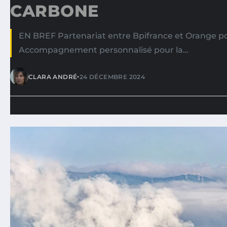
CARBONE
EN BREF Partenariat entre Bpifrance et Orange po
Accompagnement personnalisé pour la…
•
CLARA ANDRÉ
24 DÉCEMBRE 2024