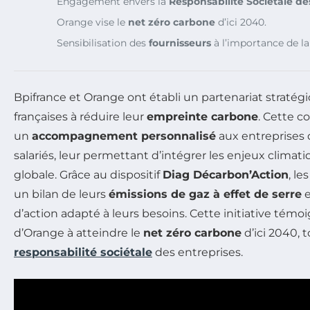
Engagement envers la
Responsabilité Sociétale de
Orange vise le
net zéro carbone
d’ici 2040.
Sensibilisation des
fournisseurs
à l’importance de l
Bpifrance et Orange ont établi un partenariat stratég
françaises à réduire leur
empreinte carbone
. Cette co
un
accompagnement personnalisé
aux entreprises
salariés, leur permettant d’intégrer les enjeux climat
globale. Grâce au dispositif
Diag Décarbon’Action
, le
un bilan de leurs
émissions de gaz à effet de serre
e
d’action adapté à leurs besoins. Cette initiative té
d’Orange à atteindre le
net zéro carbone
d’ici 2040, 
responsabilité sociétale
des entreprises.