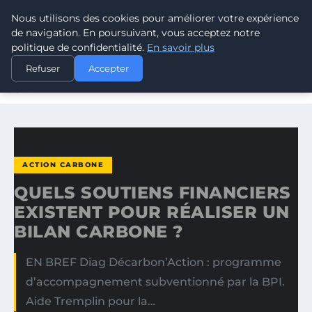
Nous utilisons des cookies pour améliorer votre expérience
CLIMATE RESPONSE BLOG
de navigation. En poursuivant, vous acceptez notre
politique de confidentialité.
En savoir plus
ACCUEIL
ACTION CARBONE
Refuser
Accepter
QUELS SOUTIENS FINANCIERS EXISTENT POUR RÉALISER
UN…
ACTION CARBONE
QUELS SOUTIENS FINANCIERS
EXISTENT POUR RÉALISER UN
BILAN CARBONE ?
EN BREF Diag Décarbon’Action : programme
d’accompagnement subventionné par la BPI.
Aide Tremplin pour la…