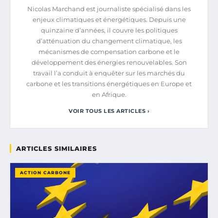
Nicolas Marchand est journaliste spécialisé dans les
enjeux climatiques et énergétiques. Depuis une
quinzaine d’années, il couvre les politiques
d’atténuation du changement climatique, les
mécanismes de compensation carbone et le
développement des énergies renouvelables. Son
travail l’a conduit à enquêter sur les marchés du
carbone et les transitions énergétiques en Europe et
en Afrique.
VOIR TOUS LES ARTICLES ›
ARTICLES SIMILAIRES
ACTION CARBONE