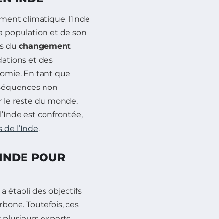
ment climatique, l’Inde
 sa population et de son
ts du
changement
dations et des
onomie. En tant que
nséquences non
r le reste du monde.
l’Inde est confrontée,
 de l’Inde
.
’INDE POUR
 établi des objectifs
bone. Toutefois, ces
 plusieurs experts.