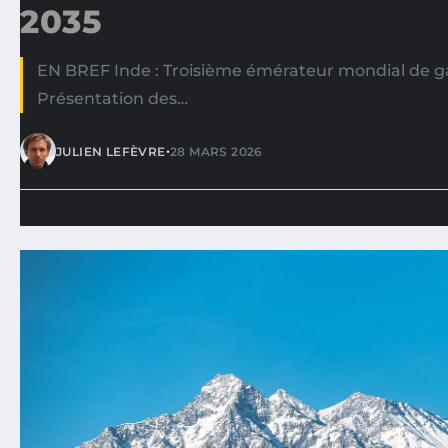
2035
EN BREF Inde : Troisième émérateur mondial de gaz
Présentation des…
•
JULIEN LEFÈVRE
28 MARS 2026