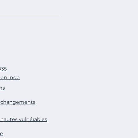
035
 en Inde
ns
s changements
nautés vulnérables
de