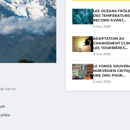
LES OCÉANS FRÔL
DES TEMPÉRATURE
RECORD AVANT…
9 mai 2026
ADAPTATION AU
CHANGEMENT CLIM
LES TOURBIÈRES…
8 mai 2026
LE FONDS SOUVER
NORVÉGIEN CRITIQ
UNE ONG POUR…
6 mai 2026
de serre.
ue
.
utés
.