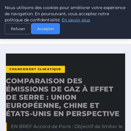
Nous utilisons des cookies pour améliorer votre expérience
CLIMATE RESPONSE BLOG
de navigation. En poursuivant, vous acceptez notre
politique de confidentialité.
En savoir plus
ACCUEIL
CHANGEMENT CLIMATIQUE
Refuser
Accepter
COMPARAISON DES ÉMISSIONS DE GAZ À EFFET DE
SERRE…
CHANGEMENT CLIMATIQUE
COMPARAISON DES
ÉMISSIONS DE GAZ À EFFET
DE SERRE : UNION
EUROPÉENNE, CHINE ET
ÉTATS-UNIS EN PERSPECTIVE
EN BREF Accord de Paris : Objectif de limiter le