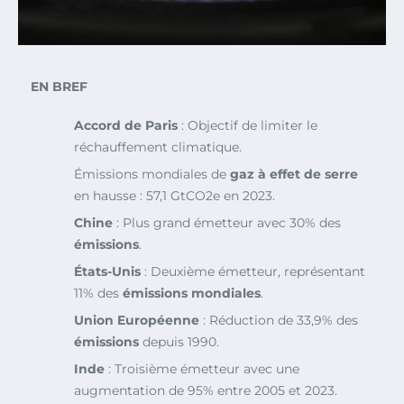
EN BREF
Accord de Paris
: Objectif de limiter le
réchauffement climatique.
Émissions mondiales de
gaz à effet de serre
en hausse : 57,1 GtCO2e en 2023.
Chine
: Plus grand émetteur avec 30% des
émissions
.
États-Unis
: Deuxième émetteur, représentant
11% des
émissions mondiales
.
Union Européenne
: Réduction de 33,9% des
émissions
depuis 1990.
Inde
: Troisième émetteur avec une
augmentation de 95% entre 2005 et 2023.