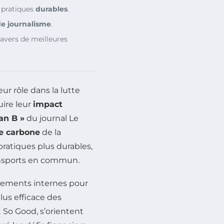
 pratiques
durables
.
de journalisme
.
ravers de meilleures
r rôle dans la lutte
ire leur
impact
an B »
du journal
Le
e carbone
de la
pratiques plus durables,
ransports en commun.
lements internes pour
plus efficace des
t
So Good
, s’orientent