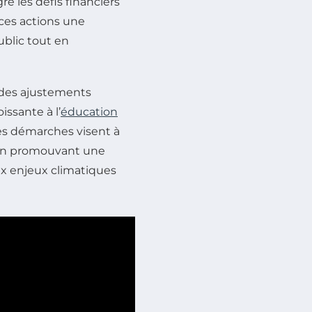
é les défis financiers
ces actions une
blic tout en
à des ajustements
issante à l’
éducation
es démarches visent à
c, en promouvant une
x enjeux climatiques