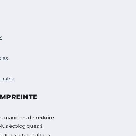
as
dias
urable
EMPREINTE
es manières de
réduire
lus écologiques à
rtaines organisations