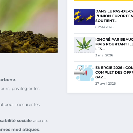
DANS LE PAS-DE-C
L’UNION EUROPÉE
SOUTIENT…
6 mai 2026
IGNORÉ PAR BEAU
MAIS POURTANT ILL
LES…
3 mai 2026
ÉNERGIE 2026 : C
COMPLET DES OFF
GAZ…
carbone
.
27 avril 2026
ieurs, privilégier les
l pour mesurer les
abilité sociale
accrue.
mmes médiatiques
.