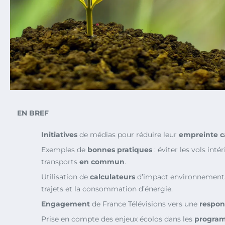
EN BREF
Initiatives
de médias pour réduire leur
empreinte 
Exemples de
bonnes pratiques
: éviter les vols intér
transports
en commun
.
Utilisation de
calculateurs
d’impact environnementa
trajets et la consommation d’énergie.
Engagement
de France Télévisions vers une
respons
Prise en compte des enjeux écolos dans les
progra