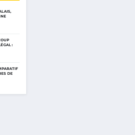
ALAIS,
NNE
COUP
ÉGAL :
OMPARATIF
RES DE