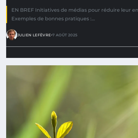
EN BREF Initiatives de médias pour réduire leur 
Exemples de bonnes pratiques :…
•
JULIEN LEFÈVRE
7 AOÛT 2025