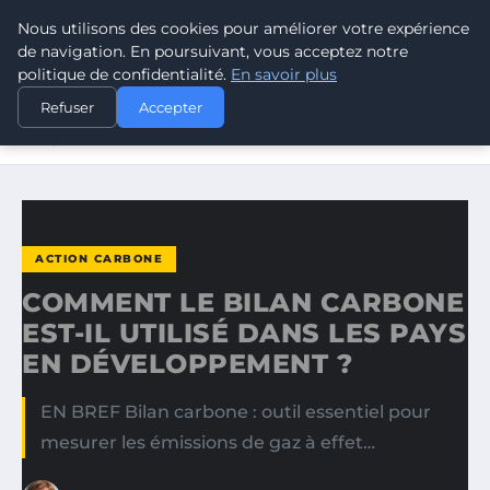
Nous utilisons des cookies pour améliorer votre expérience
CLIMATE RESPONSE BLOG
de navigation. En poursuivant, vous acceptez notre
politique de confidentialité.
En savoir plus
ACCUEIL
ACTION CARBONE
Refuser
Accepter
COMMENT LE BILAN CARBONE EST-IL UTILISÉ DANS LES
PAYS…
ACTION CARBONE
COMMENT LE BILAN CARBONE
EST-IL UTILISÉ DANS LES PAYS
EN DÉVELOPPEMENT ?
EN BREF Bilan carbone : outil essentiel pour
mesurer les émissions de gaz à effet…