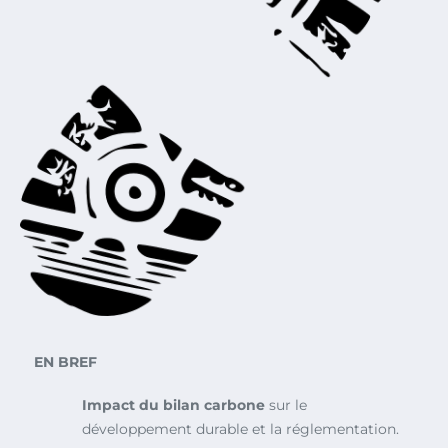
EN BREF
Impact du bilan carbone
sur le
développement durable et la réglementation.