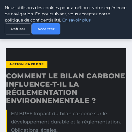
Nous utilisons des cookies pour améliorer votre expérience
CLIMATE RESPONSE BLOG
de navigation. En poursuivant, vous acceptez notre
politique de confidentialité.
En savoir plus
ACCUEIL
ACTION CARBONE
Refuser
Accepter
COMMENT LE BILAN CARBONE INFLUENCE-T-IL LA…
ACTION CARBONE
COMMENT LE BILAN CARBONE
INFLUENCE-T-IL LA
RÉGLEMENTATION
ENVIRONNEMENTALE ?
EN BREF Impact du bilan carbone sur le
développement durable et la réglementation.
Obligations légales…