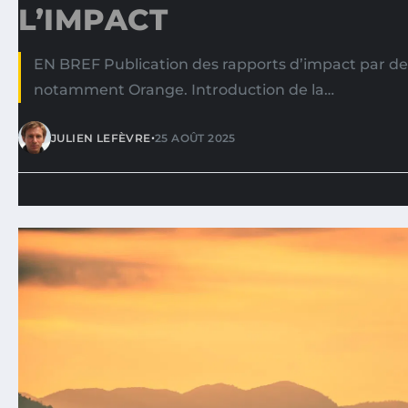
L’IMPACT
EN BREF Publication des rapports d’impact par de
notamment Orange. Introduction de la…
•
JULIEN LEFÈVRE
25 AOÛT 2025