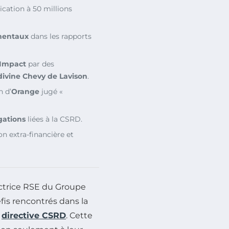
ication à 50 millions
mentaux
dans les rapports
’Impact
par des
divine Chevy de Lavison
.
n d’
Orange
jugé «
gations
liées à la CSRD.
on extra-financière et
rectrice RSE du Groupe
éfis rencontrés dans la
a
directive CSRD
. Cette