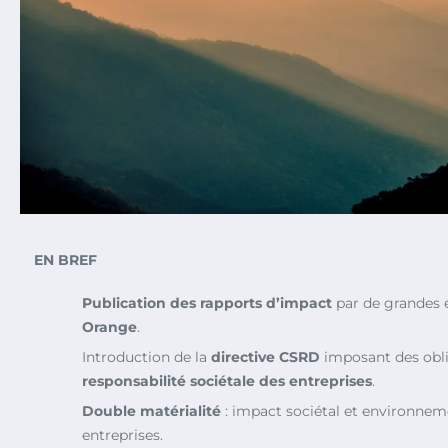
EN BREF
Publication des rapports d’impact
par de grandes 
Orange
.
Introduction de la
directive CSRD
imposant des obli
responsabilité sociétale des entreprises
.
Double matérialité
: impact sociétal et environneme
entreprises.