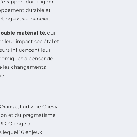
 Ce rapport doit aligner
eloppement durable et
ting extra-financier.
ouble matérialité
, qui
t leur impact sociétal et
eurs influencent leur
conomiques à penser de
ue les changements
ie.
E
Orange, Ludivine Chevy
ation et du pragmatisme
RD. Orange a
 lequel 16 enjeux