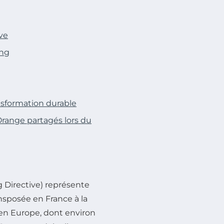
ve
ing
nsformation durable
range partagés lors du
g Directive) représente
ansposée en France à la
 en Europe, dont environ