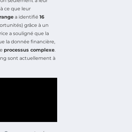
non seulement à leur
à ce que leur
range
a identifié
16
rtunités) grâce à un
rice a souligné que la
ue la donnée financière,
ce
processus complexe
.
ing sont actuellement à