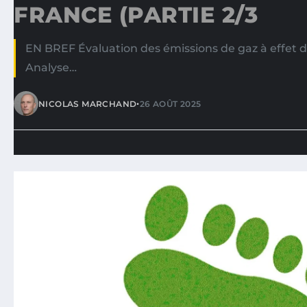
FRANCE (PARTIE 2/3
EN BREF Évaluation des émissions de gaz à effet d
Analyse…
•
NICOLAS MARCHAND
26 AOÛT 2025