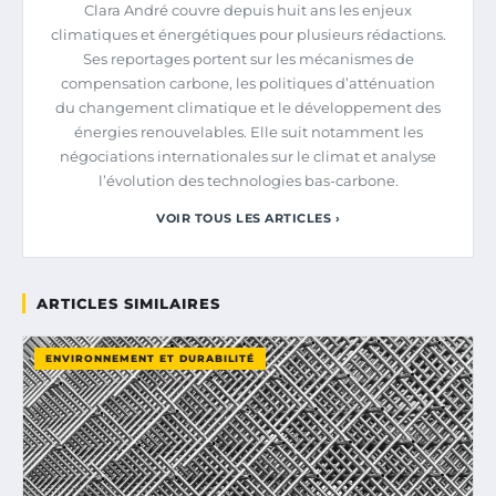
Clara André couvre depuis huit ans les enjeux
climatiques et énergétiques pour plusieurs rédactions.
Ses reportages portent sur les mécanismes de
compensation carbone, les politiques d’atténuation
du changement climatique et le développement des
énergies renouvelables. Elle suit notamment les
négociations internationales sur le climat et analyse
l’évolution des technologies bas-carbone.
VOIR TOUS LES ARTICLES ›
ARTICLES SIMILAIRES
ENVIRONNEMENT ET DURABILITÉ