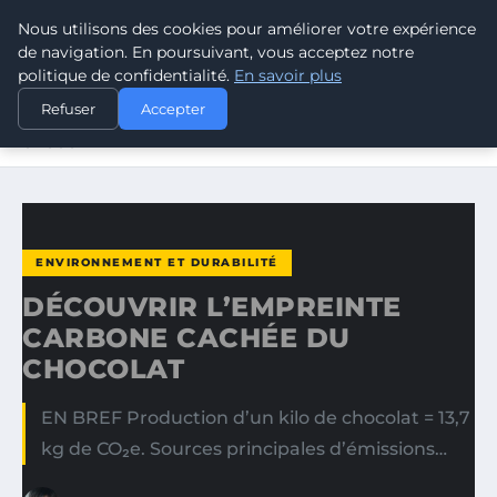
Nous utilisons des cookies pour améliorer votre expérience
CLIMATE RESPONSE BLOG
de navigation. En poursuivant, vous acceptez notre
politique de confidentialité.
En savoir plus
ACCUEIL
ENVIRONNEMENT ET DURABILITÉ
Refuser
Accepter
DÉCOUVRIR L’EMPREINTE CARBONE CACHÉE DU
CHOCOLAT
ENVIRONNEMENT ET DURABILITÉ
DÉCOUVRIR L’EMPREINTE
CARBONE CACHÉE DU
CHOCOLAT
EN BREF Production d’un kilo de chocolat = 13,7
kg de CO₂e. Sources principales d’émissions…