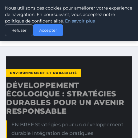
Nous utilisons des cookies pour améliorer votre expérience
CLIMATE RESPONSE BLOG
de navigation. En poursuivant, vous acceptez notre
politique de confidentialité.
En savoir plus
ACCUEIL
ENVIRONNEMENT ET DURABILITÉ
Refuser
Accepter
DÉVELOPPEMENT ÉCOLOGIQUE : STRATÉGIES DURABLES
POUR UN…
ENVIRONNEMENT ET DURABILITÉ
DÉVELOPPEMENT
ÉCOLOGIQUE : STRATÉGIES
DURABLES POUR UN AVENIR
RESPONSABLE
EN BREF Stratégies pour un développement
durable Intégration de pratiques