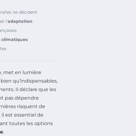
u’elles ne décident
et l’
adaptation
ançaises
s climatiques
tes
e, met en lumière
, bien qu’indispensables,
ents. Il déclare que les
ent pas dépendre
rnières risquent de
 il est essentiel de
ant toutes les options
ue
.