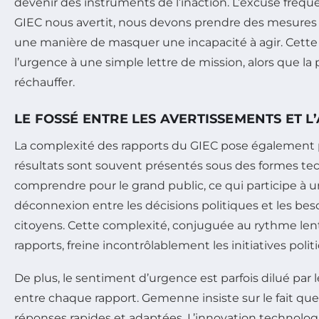
devenir des instruments de l’inaction. L’excuse fréque
GIEC nous avertit, nous devons prendre des mesures »
une manière de masquer une incapacité à agir. Cett
l’urgence à une simple lettre de mission, alors que la
réchauffer.
LE FOSSÉ ENTRE LES AVERTISSEMENTS ET L
La complexité des rapports du GIEC pose également 
résultats sont souvent présentés sous des formes tech
comprendre pour le grand public, ce qui participe à 
déconnexion entre les décisions politiques et les bes
citoyens. Cette complexité, conjuguée au rythme lent
rapports, freine incontrôlablement les initiatives poli
De plus, le sentiment d’urgence est parfois dilué par 
entre chaque rapport. Gemenne insiste sur le fait qu
réponses rapides et adaptées. L’innovation technol