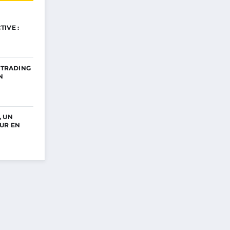
IVE :
E TRADING
N
, UN
UR EN