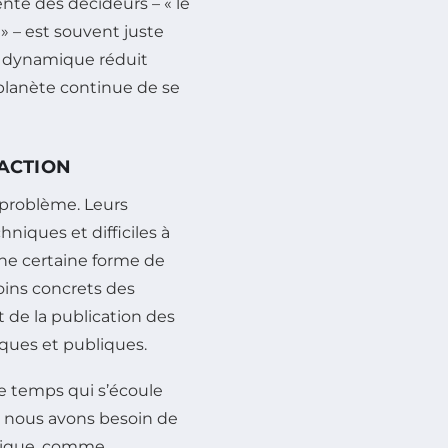
nte des décideurs – « le
 – est souvent juste
e dynamique réduit
 planète continue de se
’ACTION
problème. Leurs
niques et difficiles à
une certaine forme de
oins concrets des
 de la publication des
tiques et publiques.
le temps qui s’écoule
e nous avons besoin de
ogique, comme