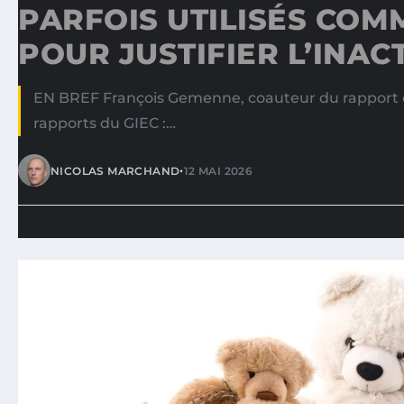
PARFOIS UTILISÉS COM
POUR JUSTIFIER L’INAC
EN BREF François Gemenne, coauteur du rapport d
rapports du GIEC :…
•
NICOLAS MARCHAND
12 MAI 2026