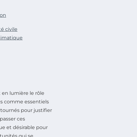
ion
é civile
limatique
en lumière le rôle
fois comme essentiels
ournés pour justifier
épasser ces
e et désirable pour
rtunités qui se