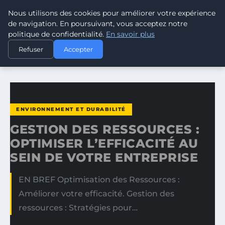
Nous utilisons des cookies pour améliorer votre expérience
CLIMATE RESPONSE BLOG
de navigation. En poursuivant, vous acceptez notre
politique de confidentialité.
En savoir plus
ACCUEIL
ENVIRONNEMENT ET DURABILITÉ
Refuser
Accepter
GESTION DES RESSOURCES : OPTIMISER L’EFFICACITÉ AU…
ENVIRONNEMENT ET DURABILITÉ
GESTION DES RESSOURCES :
OPTIMISER L’EFFICACITÉ AU
SEIN DE VOTRE ENTREPRISE
EN BREF Optimisation des Ressources :
Améliorer votre efficacité. Gestion des
ressources : Stratégies pour…