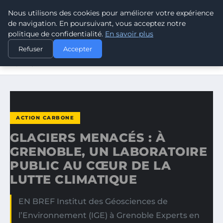
Nous utilisons des cookies pour améliorer votre expérience
CLIMATE RESPONSE BLOG
de navigation. En poursuivant, vous acceptez notre
politique de confidentialité.
En savoir plus
ACCUEIL
ACTION CARBONE
Refuser
Accepter
GLACIERS MENACÉS : À GRENOBLE, UN LABORATOIRE
PUBLIC…
ACTION CARBONE
GLACIERS MENACÉS : À
GRENOBLE, UN LABORATOIRE
PUBLIC AU CŒUR DE LA
LUTTE CLIMATIQUE
EN BREF Institut des Géosciences de
l’Environnement (IGE) à Grenoble Experts en