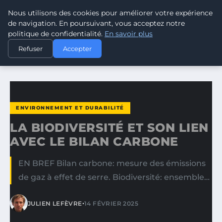
Nous utilisons des cookies pour améliorer votre expérience
CLIMATE RESPONSE BLOG
de navigation. En poursuivant, vous acceptez notre
politique de confidentialité.
En savoir plus
ACCUEIL
ENVIRONNEMENT ET DURABILITÉ
Refuser
Accepter
LA BIODIVERSITÉ ET SON LIEN AVEC LE BILAN CARBONE
ENVIRONNEMENT ET DURABILITÉ
LA BIODIVERSITÉ ET SON LIEN
AVEC LE BILAN CARBONE
EN BREF Bilan carbone: mesure des émissions
de gaz à effet de serre. Biodiversité: ensemble…
•
JULIEN LEFÈVRE
14 FÉVRIER 2025