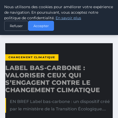
Nous utilisons des cookies pour améliorer votre expérience
CLIMATE RESPONSE BLOG
de navigation. En poursuivant, vous acceptez notre
politique de confidentialité.
En savoir plus
ACCUEIL
CHANGEMENT CLIMATIQUE
Refuser
Accepter
LABEL BAS-CARBONE : VALORISER CEUX QUI S’ENGAGENT…
CHANGEMENT CLIMATIQUE
LABEL BAS-CARBONE :
VALORISER CEUX QUI
S’ENGAGENT CONTRE LE
CHANGEMENT CLIMATIQUE
EN BREF Label bas-carbone : un dispositif créé
par le ministère de la Transition Écologique.…