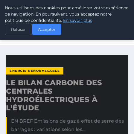
Nous utilisons des cookies pour améliorer votre expérience
CLIMATE RESPONSE BLOG
de navigation. En poursuivant, vous acceptez notre
politique de confidentialité.
En savoir plus
ACCUEIL
ÉNERGIE RENOUVELABLE
Refuser
Accepter
LE BILAN CARBONE DES CENTRALES HYDROÉLECTRIQUES
À…
ÉNERGIE RENOUVELABLE
LE BILAN CARBONE DES
CENTRALES
HYDROÉLECTRIQUES À
L’ÉTUDE
EN BREF Émissions de gaz à effet de serre des
barrages : variations selon les…