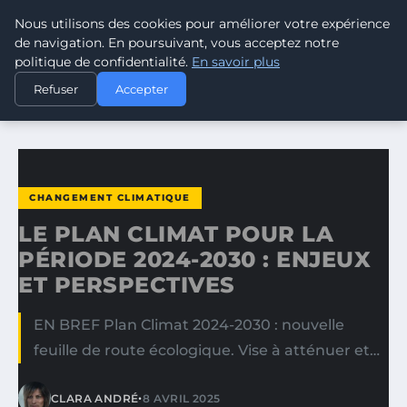
Nous utilisons des cookies pour améliorer votre expérience
CLIMATE RESPONSE BLOG
de navigation. En poursuivant, vous acceptez notre
politique de confidentialité.
En savoir plus
ACCUEIL
CHANGEMENT CLIMATIQUE
Refuser
Accepter
LE PLAN CLIMAT POUR LA PÉRIODE 2024-2030 : ENJEUX ET…
CHANGEMENT CLIMATIQUE
LE PLAN CLIMAT POUR LA
PÉRIODE 2024-2030 : ENJEUX
ET PERSPECTIVES
EN BREF Plan Climat 2024-2030 : nouvelle
feuille de route écologique. Vise à atténuer et…
•
CLARA ANDRÉ
8 AVRIL 2025