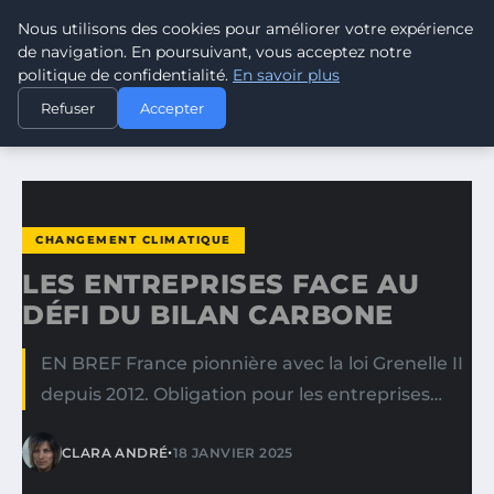
Nous utilisons des cookies pour améliorer votre expérience
CLIMATE RESPONSE BLOG
de navigation. En poursuivant, vous acceptez notre
politique de confidentialité.
En savoir plus
ACCUEIL
CHANGEMENT CLIMATIQUE
Refuser
Accepter
LES ENTREPRISES FACE AU DÉFI DU BILAN CARBONE
CHANGEMENT CLIMATIQUE
LES ENTREPRISES FACE AU
DÉFI DU BILAN CARBONE
EN BREF France pionnière avec la loi Grenelle II
depuis 2012. Obligation pour les entreprises…
•
CLARA ANDRÉ
18 JANVIER 2025