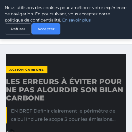
Nous utilisons des cookies pour améliorer votre expérience
CLIMATE RESPONSE BLOG
de navigation. En poursuivant, vous acceptez notre
politique de confidentialité.
En savoir plus
ACCUEIL
ACTION CARBONE
Refuser
Accepter
LES ERREURS À ÉVITER POUR NE PAS ALOURDIR SON
BILAN…
ACTION CARBONE
LES ERREURS À ÉVITER POUR
NE PAS ALOURDIR SON BILAN
CARBONE
EN BREF Définir clairement le périmètre de
calcul Inclure le scope 3 pour les émissions…