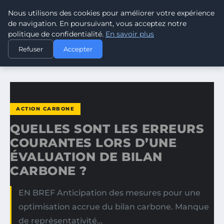
Nous utilisons des cookies pour améliorer votre expérience
CLIMATE RESPONSE BLOG
de navigation. En poursuivant, vous acceptez notre
politique de confidentialité.
En savoir plus
ACCUEIL
ACTION CARBONE
Refuser
Accepter
QUELLES SONT LES ERREURS COURANTES LORS D’UNE…
ACTION CARBONE
QUELLES SONT LES ERREURS
COURANTES LORS D’UNE
ÉVALUATION DE BILAN
CARBONE ?
EN BREF Anticipation des mesures pour une
optimisation accrue du bilan carbone. Manque
de représentativité…