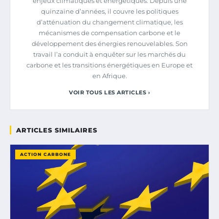
enjeux climatiques et énergétiques. Depuis une
quinzaine d’années, il couvre les politiques
d’atténuation du changement climatique, les
mécanismes de compensation carbone et le
développement des énergies renouvelables. Son
travail l’a conduit à enquêter sur les marchés du
carbone et les transitions énergétiques en Europe et
en Afrique.
VOIR TOUS LES ARTICLES ›
ARTICLES SIMILAIRES
ACTION CARBONE