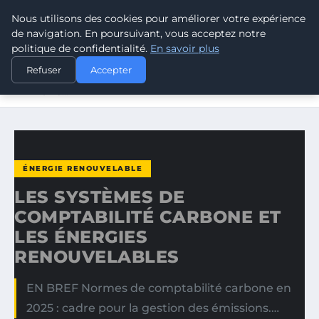
Nous utilisons des cookies pour améliorer votre expérience
CLIMATE RESPONSE BLOG
de navigation. En poursuivant, vous acceptez notre
politique de confidentialité.
En savoir plus
ACCUEIL
ÉNERGIE RENOUVELABLE
Refuser
Accepter
LES SYSTÈMES DE COMPTABILITÉ CARBONE ET LES
ÉNERGIES…
ÉNERGIE RENOUVELABLE
LES SYSTÈMES DE
COMPTABILITÉ CARBONE ET
LES ÉNERGIES
RENOUVELABLES
EN BREF Normes de comptabilité carbone en
2025 : cadre pour la gestion des émissions.…