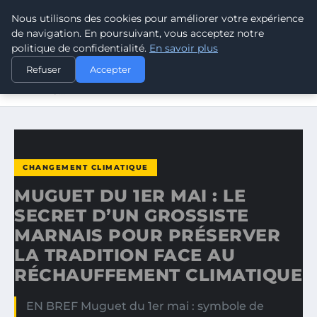
Nous utilisons des cookies pour améliorer votre expérience
CLIMATE RESPONSE BLOG
de navigation. En poursuivant, vous acceptez notre
politique de confidentialité.
En savoir plus
ACCUEIL
CHANGEMENT CLIMATIQUE
Refuser
Accepter
MUGUET DU 1ER MAI : LE SECRET D’UN GROSSISTE
MARNAIS…
CHANGEMENT CLIMATIQUE
MUGUET DU 1ER MAI : LE
SECRET D’UN GROSSISTE
MARNAIS POUR PRÉSERVER
LA TRADITION FACE AU
RÉCHAUFFEMENT CLIMATIQUE
EN BREF Muguet du 1er mai : symbole de