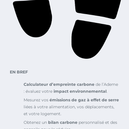
EN BREF
Calculateur d’empreinte carbone
de l’Ademe
: évaluez votre
impact environnemental
.
Mesurez vos
émissions de gaz à effet de serre
liées à votre alimentation, vos déplacements,
et votre logement.
Obtenez un
bilan carbone
personnalisé et des