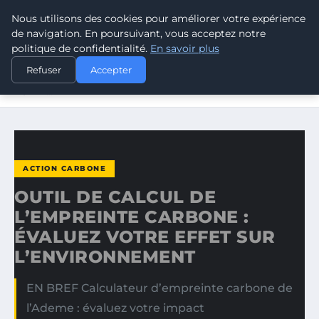
Nous utilisons des cookies pour améliorer votre expérience
CLIMATE RESPONSE BLOG
de navigation. En poursuivant, vous acceptez notre
politique de confidentialité.
En savoir plus
ACCUEIL
ACTION CARBONE
Refuser
Accepter
OUTIL DE CALCUL DE L’EMPREINTE CARBONE : ÉVALUEZ
VOTRE…
ACTION CARBONE
OUTIL DE CALCUL DE
L’EMPREINTE CARBONE :
ÉVALUEZ VOTRE EFFET SUR
L’ENVIRONNEMENT
EN BREF Calculateur d’empreinte carbone de
l’Ademe : évaluez votre impact