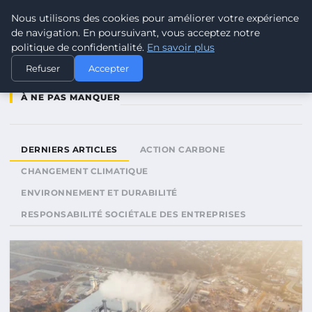
Nous utilisons des cookies pour améliorer votre expérience
CLIMATE RESPONSE BLOG
de navigation. En poursuivant, vous acceptez notre
politique de confidentialité.
En savoir plus
Refuser
Accepter
À NE PAS MANQUER
DERNIERS ARTICLES
ACTION CARBONE
CHANGEMENT CLIMATIQUE
ENVIRONNEMENT ET DURABILITÉ
RESPONSABILITÉ SOCIÉTALE DES ENTREPRISES