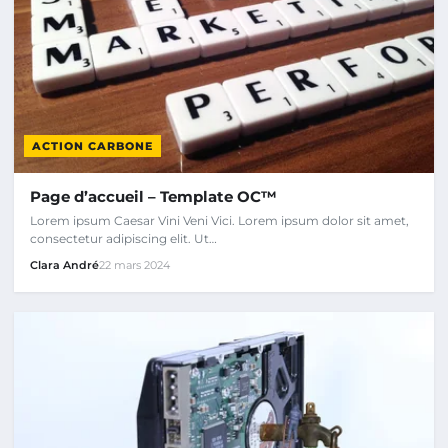
ACTION CARBONE
Page d’accueil – Template OC™
Lorem ipsum Caesar Vini Veni Vici. Lorem ipsum dolor sit amet,
consectetur adipiscing elit. Ut…
Clara André
22 mars 2024