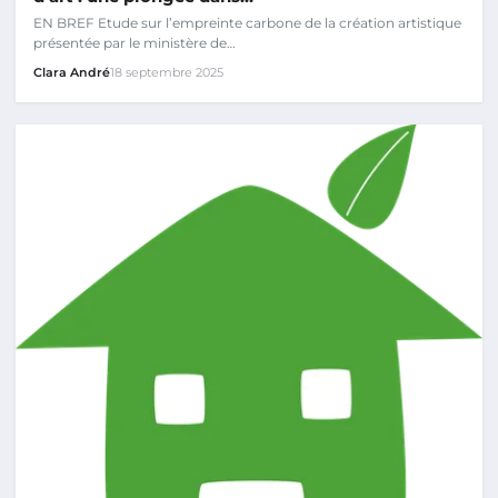
EN BREF Etude sur l’empreinte carbone de la création artistique
présentée par le ministère de…
Clara André
18 septembre 2025