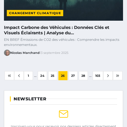
CHANGEMENT CLIMATIQUE
Impact Carbone des Véhicules : Données Clés et
Visuels Éclairants | Analyse du…
EN BREF Émissions de CO2 des véhicules : Comprendre les impacts
environnementaux.
Nicolas Marchand
13 septembre 2025
...
...
1
24
25
26
27
28
103
NEWSLETTER
Inscrivez-vous pour recevoir nos derniers articles directement