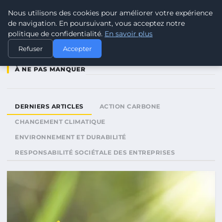
Nous utilisons des cookies pour améliorer votre expérience
CLIMATE RESPONSE BLOG
de navigation. En poursuivant, vous acceptez notre
politique de confidentialité.
En savoir plus
Refuser
Accepter
À NE PAS MANQUER
DERNIERS ARTICLES
ACTION CARBONE
CHANGEMENT CLIMATIQUE
ENVIRONNEMENT ET DURABILITÉ
RESPONSABILITÉ SOCIÉTALE DES ENTREPRISES