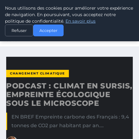
Nous utilisons des cookies pour améliorer votre expérience
CLIMATE RESPONSE BLOG
de navigation. En poursuivant, vous acceptez notre
politique de confidentialité.
En savoir plus
ACCUEIL
CHANGEMENT CLIMATIQUE
Refuser
Accepter
PODCAST : CLIMAT EN SURSIS, EMPREINTE ÉCOLOGIQUE
SOUS…
CHANGEMENT CLIMATIQUE
PODCAST : CLIMAT EN SURSIS,
EMPREINTE ÉCOLOGIQUE
SOUS LE MICROSCOPE
EN BREF Empreinte carbone des Français : 9,4
tonnes de CO2 par habitant par an.…