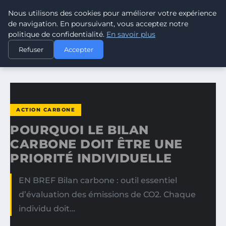
Nous utilisons des cookies pour améliorer votre expérience
CLIMATE RESPONSE BLOG
de navigation. En poursuivant, vous acceptez notre
politique de confidentialité.
En savoir plus
ACCUEIL
ACTION CARBONE
Refuser
Accepter
POURQUOI LE BILAN CARBONE DOIT ÊTRE UNE PRIORITÉ…
ACTION CARBONE
POURQUOI LE BILAN
CARBONE DOIT ÊTRE UNE
PRIORITÉ INDIVIDUELLE
EN BREF Bilan carbone : outil essentiel
d’évaluation des émissions de CO2. Chaque
individu doit…