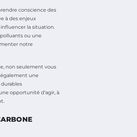
prendre conscience des
ée à des enjeux
nfluencer la situation.
 polluants ou une
gmenter notre
te, non seulement vous
ez également une
 durables
ne opportunité d’agir, à
t.
CARBONE