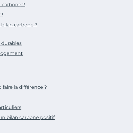
an carbone ?
 ?
 bilan carbone ?
 durables
n logement
faire la différence ?
rticuliers
n bilan carbone positif