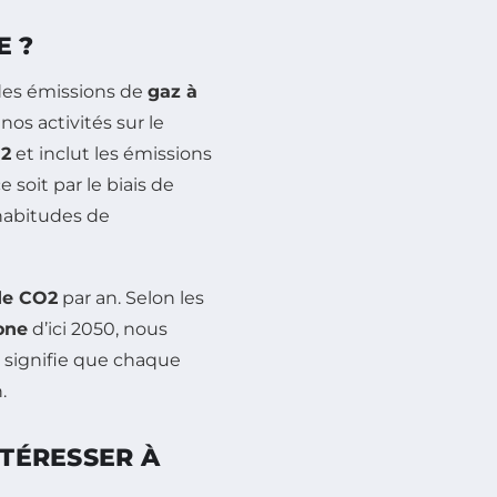
E ?
des émissions de
gaz à
os activités sur le
O2
et inclut les émissions
 soit par le biais de
 habitudes de
de CO2
par an. Selon les
one
d’ici 2050, nous
a signifie que chaque
.
NTÉRESSER À