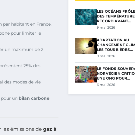
LES OCÉANS FRÔL
DES TEMPÉRATURE
RECORD AVANT…
n par habitant en France.
9 mai 2026
bone pour limiter le
ADAPTATION AU
CHANGEMENT CLIM
iser un maximum de 2
LES TOURBIÈRES…
8 mai 2026
eprésentent 25% des
LE FONDS SOUVER
NORVÉGIEN CRITIQ
UNE ONG POUR…
al des modes de vie
6 mai 2026
s pour un
bilan carbone
r les émissions de
gaz à