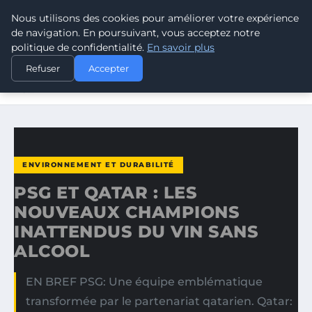
Nous utilisons des cookies pour améliorer votre expérience
CLIMATE RESPONSE BLOG
de navigation. En poursuivant, vous acceptez notre
politique de confidentialité.
En savoir plus
ACCUEIL
ENVIRONNEMENT ET DURABILITÉ
Refuser
Accepter
PSG ET QATAR : LES NOUVEAUX CHAMPIONS INATTENDUS
DU…
ENVIRONNEMENT ET DURABILITÉ
PSG ET QATAR : LES
NOUVEAUX CHAMPIONS
INATTENDUS DU VIN SANS
ALCOOL
EN BREF PSG: Une équipe emblématique
transformée par le partenariat qatarien. Qatar: