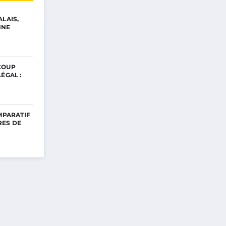
ALAIS,
NNE
COUP
ÉGAL :
OMPARATIF
RES DE