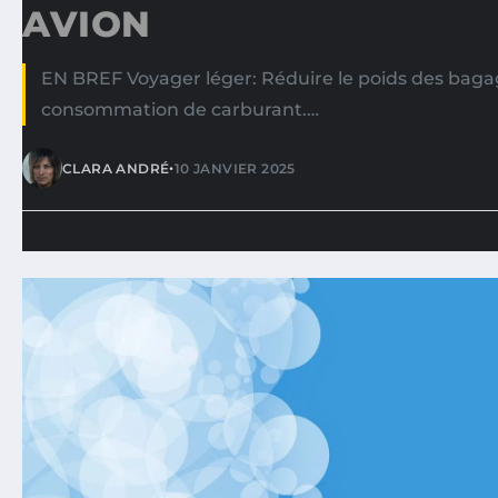
AVION
EN BREF Voyager léger: Réduire le poids des baga
consommation de carburant.…
•
CLARA ANDRÉ
10 JANVIER 2025