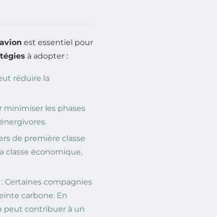
avion
est essentiel pour
atégies
à adopter :
ut réduire la
ur minimiser les phases
 énergivores.
ers de première classe
a classe économique,
: Certaines compagnies
reinte carbone. En
n peut contribuer à un