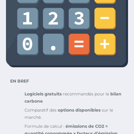
EN BREF
Logiciels gratuits
recommandés pour le
bilan
carbone
.
Comparatif des
options disponibles
sur le
marché.
Formule de calcul :
émissions de CO2 =
quantité consommée x facteur d’émission
.