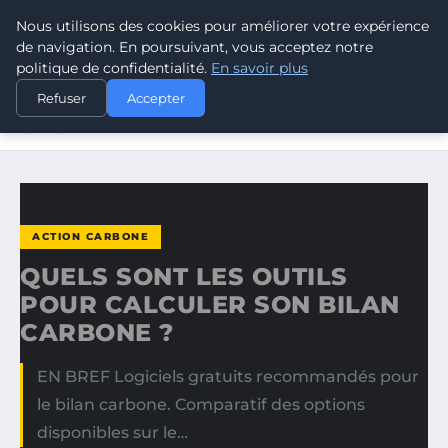
Nous utilisons des cookies pour améliorer votre expérience
CLIMATE RESPONSE BLOG
de navigation. En poursuivant, vous acceptez notre
politique de confidentialité.
En savoir plus
ACCUEIL
ACTION CARBONE
Refuser
Accepter
QUELS SONT LES OUTILS POUR CALCULER SON BILAN
CARBONE ?
ACTION CARBONE
QUELS SONT LES OUTILS
POUR CALCULER SON BILAN
CARBONE ?
EN BREF Logiciels gratuits recommandés pour
le bilan carbone. Comparatif des options
disponibles sur le…