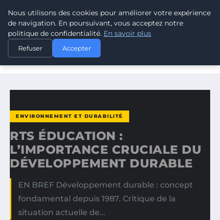
Nous utilisons des cookies pour améliorer votre expérience
CLIMATE RESPONSE BLOG
de navigation. En poursuivant, vous acceptez notre
politique de confidentialité.
En savoir plus
ACCUEIL
ENVIRONNEMENT ET DURABILITÉ
Refuser
Accepter
RTS ÉDUCATION : L’IMPORTANCE CRUCIALE DU
DÉVELOPPEMENT…
ENVIRONNEMENT ET DURABILITÉ
RTS ÉDUCATION :
L’IMPORTANCE CRUCIALE DU
DÉVELOPPEMENT DURABLE
EN BREF Développement durable : concept
fondamental depuis 1987. Critique de la
situation actuelle de…