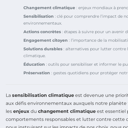
Changement climatique
: enjeux mondiaux à pren
Sensibilisation
: clé pour comprendre l’impact de n
environnementaux.
Actions concrètes
: étapes à suivre pour un avenir d
Engagement citoyen
: l’importance de la mobilis
Solutions durables
: alternatives pour lutter contre
climatique.
Éducation
: outils pour sensibiliser et informer le pu
Préservation
: gestes quotidiens pour protéger notr
La
sensibilisation climatique
est devenue une priori
aux défis environnementaux auxquels notre planète 
les
enjeux
du
changement climatique
est essentiel
comportements responsables et lutter contre cette c
nous instruisant sur les impacts de nos choix, nous p