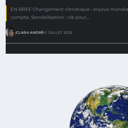
EN BREF Changement climatique : enjeux mondia
compte. Sensibilisation : clé pour…
•
CLARA ANDRÉ
3 JUILLET 2025