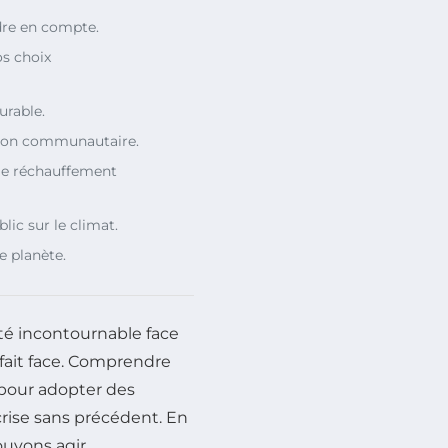
dre en compte.
os choix
urable.
ation communautaire.
 le réchauffement
blic sur le climat.
e planète.
té incontournable face
fait face. Comprendre
 pour adopter des
rise sans précédent. En
ouvons agir