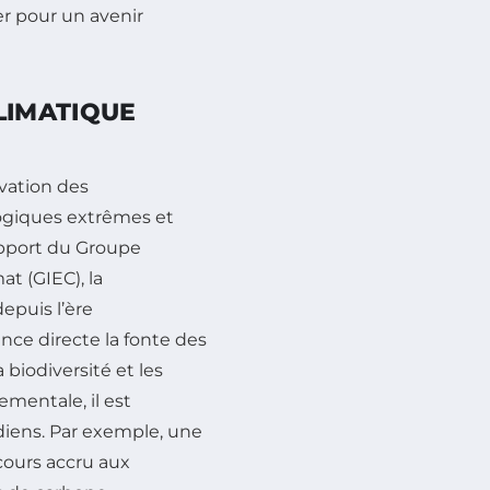
r pour un avenir
LIMATIQUE
vation des
giques extrêmes et
apport du Groupe
t (GIEC), la
epuis l’ère
ce directe la fonte des
a biodiversité et les
ementale, il est
diens. Par exemple, une
ecours accru aux