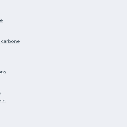
le
e carbone
ons
s
ion