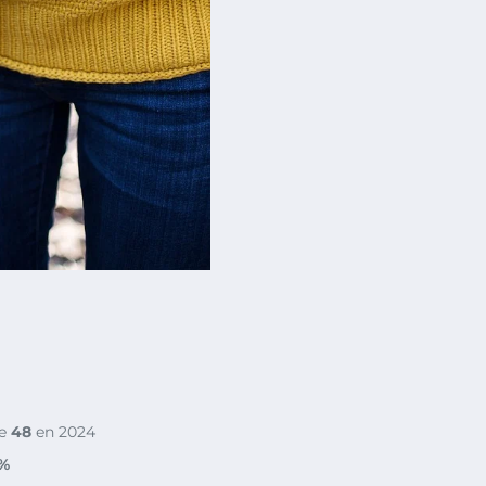
de
48
en 2024
 %