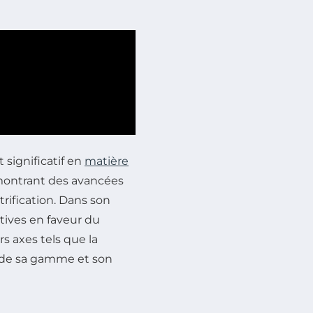
 significatif en
matière
émontrant des avancées
rification. Dans son
atives en faveur du
s axes tels que la
n de sa gamme et son