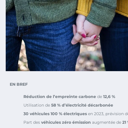
EN BREF
Réduction de l’empreinte carbone
de
12,6 %
Utilisation de
58 % d’électricité décarbonée
30 véhicules 100 % électriques
en 2023, prévision 
Part des
véhicules zéro émission
augmentée de
21