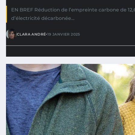
EN BREF Réduction de l’empreinte carbone de 12,6 
d’électricité décarbonée…
•
CLARA ANDRÉ
19 JANVIER 2025