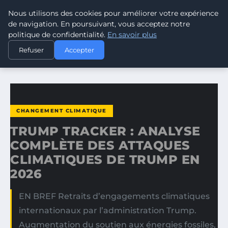
Nous utilisons des cookies pour améliorer votre expérience
CLIMATE RESPONSE BLOG
de navigation. En poursuivant, vous acceptez notre
politique de confidentialité.
En savoir plus
ACCUEIL
CHANGEMENT CLIMATIQUE
Refuser
Accepter
TRUMP TRACKER : ANALYSE COMPLÈTE DES ATTAQUES…
CHANGEMENT CLIMATIQUE
TRUMP TRACKER : ANALYSE
COMPLÈTE DES ATTAQUES
CLIMATIQUES DE TRUMP EN
2026
EN BREF Retraits d’engagements climatiques
internationaux par l’administration Trump.
Augmentation du soutien aux énergies fossiles,